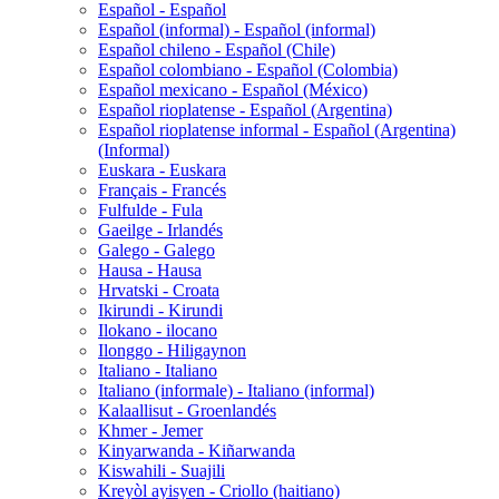
Español - Español
Español (informal) - Español (informal)
Español chileno - Español (Chile)
Español colombiano - Español (Colombia)
Español mexicano - Español (México)
Español rioplatense - Español (Argentina)
Español rioplatense informal - Español (Argentina)
(Informal)
Euskara - Euskara
Français - Francés
Fulfulde - Fula
Gaeilge - Irlandés
Galego - Galego
Hausa - Hausa
Hrvatski - Croata
Ikirundi - Kirundi
Ilokano - ilocano
Ilonggo - Hiligaynon
Italiano - Italiano
Italiano (informale) - Italiano (informal)
Kalaallisut - Groenlandés
Khmer - Jemer
Kinyarwanda - Kiñarwanda
Kiswahili - Suajili
Kreyòl ayisyen - Criollo (haitiano)