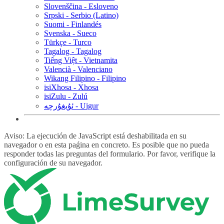
Slovenščina - Esloveno
Srpski - Serbio (Latino)
Suomi - Finlandés
Svenska - Sueco
Türkçe - Turco
Tagalog - Tagalog
Tiếng Việt - Vietnamita
Valencià - Valenciano
Wikang Filipino - Filipino
isiXhosa - Xhosa
isiZulu - Zulú
ئۇيغۇرچە - Uigur
Aviso: La ejecución de JavaScript está deshabilitada en su
navegador o en esta paǵina en concreto. Es posible que no pueda
responder todas las preguntas del formulario. Por favor, verifique la
configuración de su navegador.