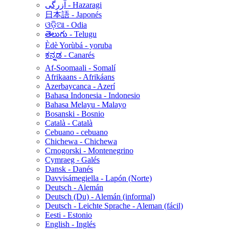
آزرگی - Hazaragi
日本語 - Japonés
ଓଡ଼ିଆ - Odia
తెలుగు - Telugu
Èdè Yorùbá - yoruba
ಕನ್ನಡ - Canarés
Af-Soomaali - Somalí
Afrikaans - Afrikáans
Azerbaycanca - Azerí
Bahasa Indonesia - Indonesio
Bahasa Melayu - Malayo
Bosanski - Bosnio
Català - Català
Cebuano - cebuano
Chichewa - Chichewa
Crnogorski - Montenegrino
Cymraeg - Galés
Dansk - Danés
Davvisámegiella - Lapón (Norte)
Deutsch - Alemán
Deutsch (Du) - Alemán (informal)
Deutsch - Leichte Sprache - Aleman (fácil)
Eesti - Estonio
English - Inglés