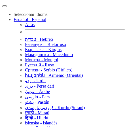
Seleccionar idioma
Español - Español
Atrás
עברית - Hebreo
Беларускі - Bielorruso
Кыргызча - Kirguís
Македонски - Macedonio
Монгол - Mongol
Русский - Ruso
Српски - Serbio (Cirílico)
հայերեն - Armenio (Oriental)
اردو - Urdu
دری - Persa dari
عَرَبيْ - Árabe
فارسی - Persa
پښتو - Pastún
کوردیی ناوەندی - Kurdo (Sorani)
मराठी - Maratí
हिन्दी - Hindú
íslenska - Islandés