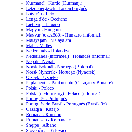
Kurmancî - Kurdo (Kurmanji)
Lëtzebuergesch - Luxemburgués
Latviešu - Letón
Lenga d'òc - Occitano
Lietuvių - Lituano
Magyar - Húngaro
Magyar (tegeződő) - Húngaro (informal)
Malayāḷaṁ - Malayalam
Malti - Maltés
Nederlands - Holandés
Nederlands (informeel) - Holandés (informal)
Nepali - Nepalí
Norsk Bokmål - Noruego (Bokmal)
Norsk Nynorsk - Noruego (Nynorsk)
O'zbek - Uzbeko
Papiamentu - Papiamento (Curaçao y Bonaire)
Polski - Polaco
Polski (nieformalny) - Polaco (informal)
Português - Portugués
Português do Brasil - Portugués (Brasileño)
Qazaqşa - Kazajo
Româna - Rumano
Rumantsch - Romanche
Shqipe - Albano
Slovenčina - Eslovaco