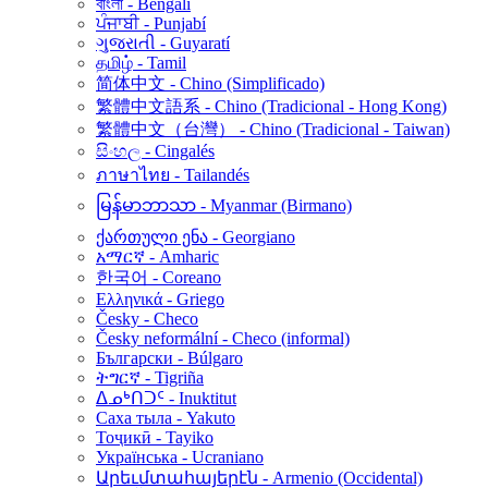
বাংলা - Bengalí
ਪੰਜਾਬੀ - Punjabí
ગુજરાતી - Guyaratí
தமிழ் - Tamil
简体中文 - Chino (Simplificado)
繁體中文語系 - Chino (Tradicional - Hong Kong)
繁體中文（台灣） - Chino (Tradicional - Taiwan)
සිංහල - Cingalés
ภาษาไทย - Tailandés
မြန်မာဘာသာ - Myanmar (Birmano)
ქართული ენა - Georgiano
አማርኛ - Amharic
한국어 - Coreano
Ελληνικά - Griego
Česky - Checo
Česky neformální - Checo (informal)
Български - Búlgaro
ትግርኛ - Tigriña
ᐃᓄᒃᑎᑐᑦ - Inuktitut
Саха тыла - Yakuto
Тоҷикӣ - Tayiko
Українська - Ucraniano
Արեւմտահայերէն - Armenio (Occidental)